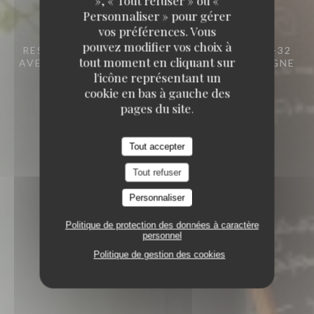
», « Tout refuser » ou «
Personnaliser » pour gérer
vos préférences. Vous
pouvez modifier vos choix à
RESTAURANT SEMI-GASTRONOMIQUE
30-32
tout moment en cliquant sur
AVENUE PIERRE LEFAUCHEUX 92100 BOULOGNE
BILLANCOURT
l'icône représentant un
cookie en bas à gauche des
pages du site.
Tout accepter
Tout refuser
Personnaliser
Politique de protection des données à caractère
personnel
Politique de gestion des cookies