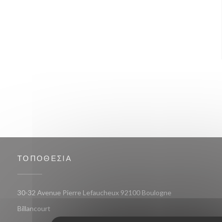
ΤΟΠΟΘΕΣΊΑ
30-32 Avenue Pierre Lefaucheux 92100 Boulogne
((ανοίγει σε νέο παράθυρο))
Billancourt