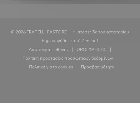
© 2026 FRATELLI PASTORE — Η ιστοσελίδα του εστιατορίου
((ανοίγει σε νέο παρά
δημιουργήθηκε από
Zenchef
Αποποίηση ευθύνης
ΌΡΟΙ ΧΡΉΣΗΣ
((ανοίγει σε νέο παράθυρο))
((ανοίγει σε νέο παράθυ
Πολιτική προστασίας προσωπικών δεδομένων
((ανοίγει σε νέο παράθυρο))
Πολιτική για τα cookies
Προσβασιμότητα
((ανοίγει σε νέο παράθυρο))
((ανοίγει σε νέο παρά