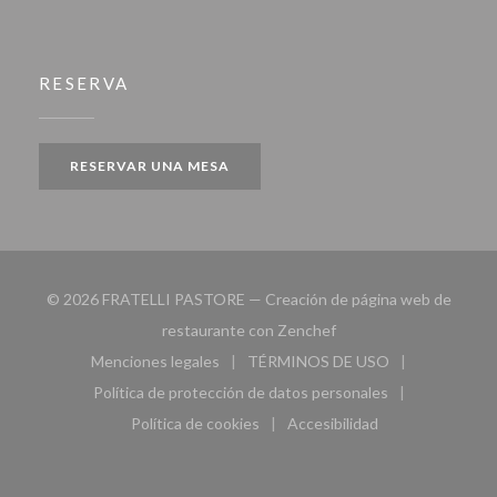
RESERVA
RESERVAR UNA MESA
© 2026 FRATELLI PASTORE — Creación de página web de
((abre en una nueva ven
restaurante con
Zenchef
Menciones legales
TÉRMINOS DE USO
((abre en una nueva ventana))
((abre en una nueva ven
Política de protección de datos personales
((abre en una nueva ventana))
Política de cookies
Accesibilidad
((abre en una nueva ventana))
((abre en una nueva ven