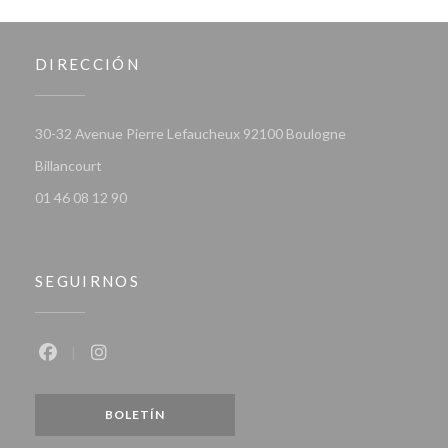
DIRECCIÓN
30-32 Avenue Pierre Lefaucheux 92100 Boulogne
((abre en una nueva ventana))
Billancourt
01 46 08 12 90
SEGUIRNOS
Facebook ((abre en una nueva ventana))
Instagram ((abre en una nueva ventana))
BOLETÍN