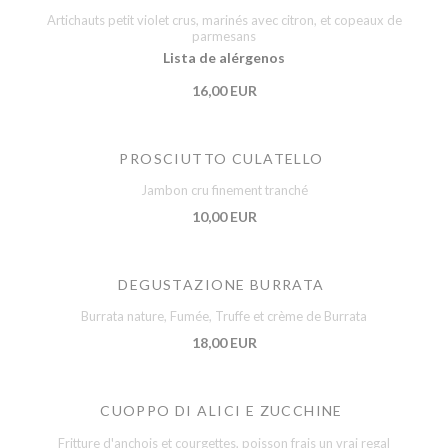
Artichauts petit violet crus, marinés avec citron, et copeaux de
parmesans
Lista de alérgenos
16,00 EUR
PROSCIUTTO CULATELLO
Jambon cru finement tranché
10,00 EUR
DEGUSTAZIONE BURRATA
Burrata nature, Fumée, Truffe et crème de Burrata
18,00 EUR
CUOPPO DI ALICI E ZUCCHINE
Fritture d'anchois et courgettes, poisson frais un vrai regal