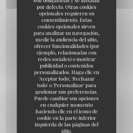
son obligatorias y se instalan
BRESAOLA
por defecto. Otras cookies
Mozzarella, bresaola, roquette, parmesan
opcionales requieren su
20,00 EUR
consentimiento. Estas
cookies opcionales sirven
para analizar su navegación,
CALZONE
medir la audiencia del sitio,
ofrecer funcionalidades (por
Tomate, mozzarella, jambon, ricotta
ejemplo, relacionadas con
16,00 EUR
redes sociales) o mostrar
publicidad o contenidos
personalizados. Haga clic en
NORCINA
'Aceptar todo', 'Rechazar
todo' o 'Personalizar' para
Mozzarella, saucisse fraîche, champignons, truffe noir
gestionar sus preferencias.
22,00 EUR
Puede cambiar sus opciones
en cualquier momento
Rosse
haciendo clic en el icono de
cookie en la parte inferior
izquierda de las páginas del
sitio.
MARGHERITA