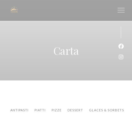
Personalización de sus opciones de cookies
Carta
Face
Inst
ANTIPASTI
PIATTI
PIZZE
DESSERT
GLACES & SORBETS