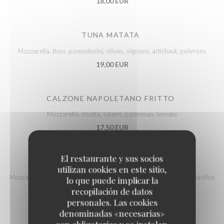
18,00 EUR
TUNA MATATA
Mozzarella, thon, pomodorini, olives, oignons, artichaut, poivrons
19,00 EUR
CALZONE NAPOLETANO FRITTO
Mozzarella, ricotta, salami, parmesan, tomate
17,50 EUR
El restaurante y sus socios
FILETTO
utilizan cookies en este sitio,
Mozzarella de bufflone, pomodorini, rucola, parmesan origano, basilico
lo que puede implicar la
recopilación de datos
17,00 EUR
personales. Las cookies
denominadas «necesarias»