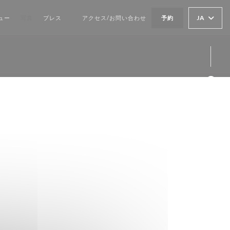
JA
ュー
写真
プレス
アクセス/お問い合わせ
予約
((新しいウィンドウで開きます))
Fa
Ins