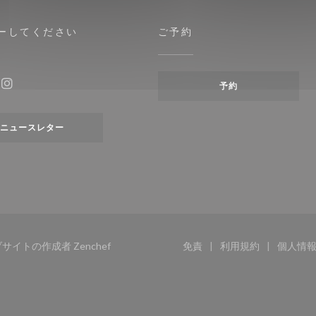
ーしてください
ご予約
予約
ebook ((新しいウィンドウで開きます))
Instagram ((新しいウィンドウで開きます))
ニュースレター
((新しいウィンドウで開きます))
ンウェブサイトの作成者
Zenchef
免責
利用規約
個人情
((新しいウィンドウで開きま
((新しいウィン