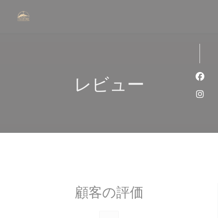
クッキー利用の管理について
レビュー
Fa
Ins
顧客の評価