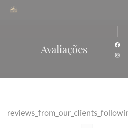
Painel de Gerenciamento de Cookies
Avaliações
Face
Inst
reviews_from_our_clients_follow