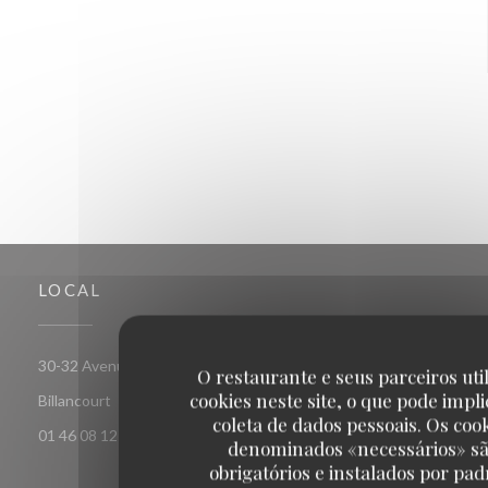
LOCAL
30-32 Avenue Pierre Lefaucheux 92100 Boulogne
O restaurante e seus parceiros uti
cookies neste site, o que pode impli
((abre numa nova janela))
Billancourt
coleta de dados pessoais. Os coo
01 46 08 12 90
denominados «necessários» s
obrigatórios e instalados por pad