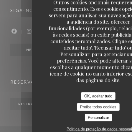
Outros cookies opcionais requere
consentimento. Esses cookies opci
SIGA-NOS
servem para analisar sua navegação
a audiência do site, oferecer
funcionalidades (por exemplo, relac
às redes sociais) ou exibir publicid
Facebook ((abre numa nova janela))
Instagram ((abre numa nova janela))
conteúdos personalizados. Clique e
aceitar tudo', 'Recusar tudo' o
NEWSLETTER
'Personalizar' para gerenciar s
preferências. Você pode alterar 
escolhas a qualquer momento clica
ícone de cookie no canto inferior e
das páginas do site.
RESERVA
OK, aceitar tudo
RESERVAR UMA MESA
Proíbe todos cookies
Personalizar
Política de proteção de dados pessoa