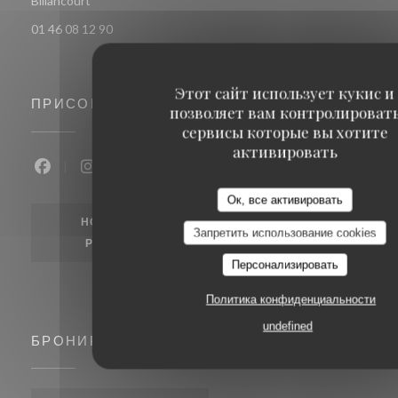
Billancourt
01 46 08 12 90
Этот сайт использует кукис и
ПРИСОЕДИНЯЙТЕСЬ К НАМ
позволяет вам контролироват
сервисы которые вы хотите
активировать
Facebook ((открывается в новом окне))
Instagram ((открывается в новом окне))
Ок, все активировать
НОВОСТНАЯ
Запретить использование cookies
РАССЫЛКА
Персонализировать
Политика конфиденциальности
undefined
БРОНИРОВАНИЕ