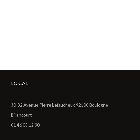
LOCAL
30-32 Avenue Pierre Lefaucheux 92100 Boulogne
((abre numa nova janela))
Billancourt
01 46 08 12 90