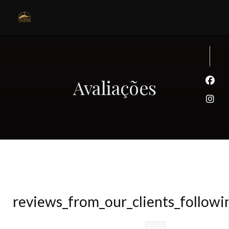
Avaliações
Face
Inst
reviews_from_our_clients_follow