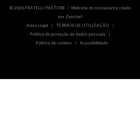
© 2026 FRATELLI PASTORE — Website do restaurante criado
((abre numa nova janela))
por
Zenchef
Aviso Legal
TERMOS DE UTILIZAÇÃO
((abre numa nova janela))
((abre numa nova janela))
Política de proteção de dados pessoais
((abre numa nova janela))
Política de cookies
Acessibilidade
((abre numa nova janela))
((abre numa nova janela)